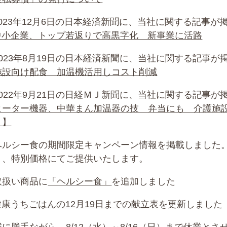
2023年12月6日の日本経済新聞に、当社に関する記事
中小企業、トップ若返りで高黒字化 新事業に活路
2023年8月19日の日本経済新聞に、当社に関する記事
施設向け配食 加温機活用しコスト削減
2022年9月21日の日経ＭＪ新聞に、当社に関する記事
ヒーター機器、中華まん加温器の技 弁当にも 介護施
く】
ヘルシー食の期間限定キャンペーン情報を掲載しました。
り、特別価格にてご提供いたします。
取扱い商品に
「ヘルシー食」
を追加しました
健康うちごはんの12月19日までの献立表
を更新しました