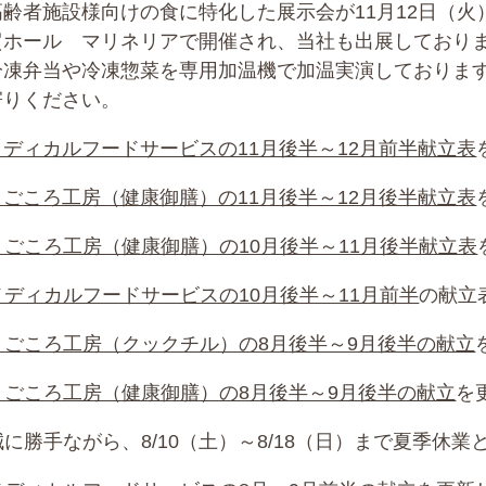
高齢者施設様向けの食に特化した展示会が11月12日（火
貿ホール マリネリアで開催され、当社も出展しておりま
冷凍弁当や冷凍惣菜を専用加温機で加温実演しております
寄りください。
メディカルフードサービスの11月後半～12月前半献立表
まごころ工房（健康御膳）の11月後半～12月後半献立表
まごころ工房（健康御膳）の10月後半～11月後半献立表
メディカルフードサービスの10月後半～11月前半
の献立
まごころ工房（クックチル）の8月後半～9月後半の献立
まごころ工房（健康御膳）の8月後半～9月後半の献立
を
誠に勝手ながら、8/10（土）～8/18（日）まで夏季休